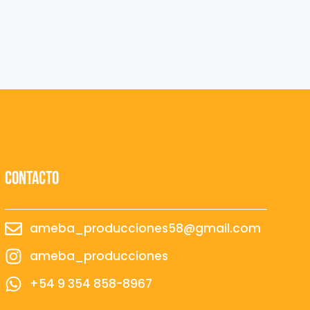
contacto
ameba_producciones58@gmail.com
ameba_producciones
+54 9 354 858-8967