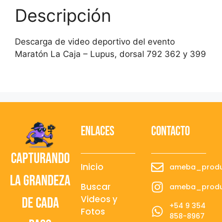
Descripción
Descarga de video deportivo del evento
Maratón La Caja – Lupus, dorsal 792 362 y 399
Enlaces
contacto
Capturando
Inicio
ameba_produ
la grandeza
Buscar
ameba_produ
Videos y
de cada
+54 9 354
Fotos
858-8967