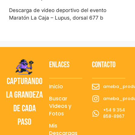
Descarga de video deportivo del evento
Maratón La Caja – Lupus, dorsal 677 b
Enlaces
contacto
Capturando
Inicio
ameba_produ
la grandeza
Buscar
ameba_produ
Videos y
de cada
+54 9 354
Fotos
858-8967
paso
Mis
Descargas